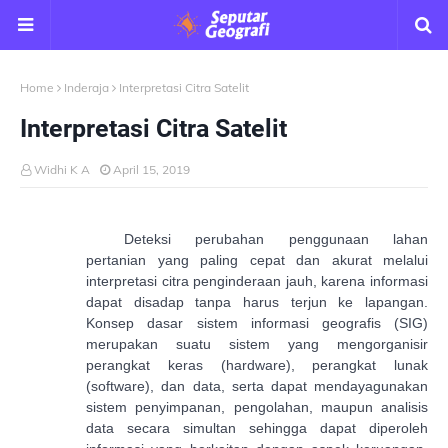
Home
Inderaja
Interpretasi Citra Satelit
Interpretasi Citra Satelit
Widhi K A
April 15, 2019
Deteksi perubahan penggunaan lahan
pertanian yang paling cepat dan akurat melalui
interpretasi citra penginderaan jauh, karena informasi
dapat disadap tanpa harus terjun ke lapangan.
Konsep dasar sistem informasi geografis (SIG)
merupakan suatu sistem yang mengorganisir
perangkat
keras
(hardware),
perangkat lunak
(software),
dan data, serta
dapat mendayagunakan
sistem penyimpanan, pengolahan, maupun analisis
data secara simultan sehingga dapat diperoleh