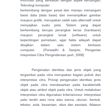
informasi yang berkaitan dengan aspek keruangan.
Teknologi komputer
berkembang dengan pesat dan mampu menangani
basis data
(data base)
dan menampilkan gambar
maupun grafik, merupakan salah satu alternatif untuk
menyajikan suatu peta. Sistem yang dapat
berkembang berupa perangkat keras (
hardware
)
maupun perangkat lunak (
software
) untuk
kepentingan pemetaan, agar fakta wilayah dapat
disajikan dalam satu sistem berbasis
computer.
(Purwadhi & Sanjoto, Pengantar
Intepretasi Citra Penginderaan jauh, 2008)
Pengenalan identitas dan jenis objek yang
tergambar pada citra merupakan bagian pokok dari
interpretasi citra. Prinsip pengenalan identitas jenis
objek pada citra mendasarkan pada karakteristik
objek atau
atribut
objek pada citra. Untuk melakukan
interpretasi citra digunakan kriteria/unsur interpretasi
yaitu terdiri atas rona atau warna, ukuran, bentuk,
tekstur, pola, bayangan, situs dan asosiasi. Adapun