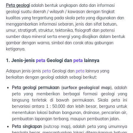
Peta geologi
adalah bentuk ungkapan data dan informasi
geologi suatu daerah / wilayah / kawasan dengan tingkat
kualitas yang tergantung pada skala peta yang digunakan dan
menggambarkan informasi sebaran, jenis dan sifat batuan,
umur, stratigrafi, struktur, tektonika, fisiografi dan potensi
sumber daya mineral serta energi yang disajikan dalam bentuk
gambar dengan warna, simbol dan corak atau gabungan
ketiganya.
1. Jenis-jenis
peta
Geologi dan
peta
lainnya
Adapun jenis-jenis
peta
Geologi dan
peta
lainnya yang
berkaitan dengan geologi adalah sebagi berikut:
Peta geologi permukaan
(
surface geological map
), adalah
peta yang memberikan berbagai formasi geologi yang
langsung terletak di bawah permukaan. Skala peta ini
bervariasi antara 1 : 50.000 dan lebih besar, berguna untuk
menentukan lokasi bahan bangunan, drainase, pencarian air,
pembuatan lapangan terbang, maupun pembuatan jalan.
Peta singkapan
(outcrop map), adalah peta yang umumnya
berskala besar, mencantumkan lokasi ditemukannya batuan