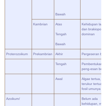
Bawah
Kambrian
Atas
Kehidupan laut, t
dan brakiopoda
Tengah
dominan
Bawah
Proterozoikum
Prekambrian
Akhir
Pergeseran be
Tengah
Pembentukan be
peng-esan ben
Awal
Algae tertua, b
terukur tertua (fo
fosil umunya ja
Azoikum/
Belum ada
kehidupan, mete