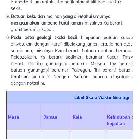
granodiorit, um untuk ultramafik atau ofiolit dan s untuk
sekis.
Batuan beku dan malihan yang diketahui umurnya
menggunakan lambang huruf jaman,
misalnya Kg berarti
granit berumur kapur.
Pada peta geologi skala kecil
, himpunan batuan cukup
dinyatakan dengan huruf dibelakang jaman era, jaman atau
sub-jaman; misalnya Pzm berarti batuan malihan berumur
Paleozoikum, Ks berarti sedimen berumur Kapur, Tmsv
berarti klastika gunungapi berumur Miosen, Tpv berarti
batuan gunungapi berumur Paleogen, Tni berarti batuan
terobsan berumur Neogen. Satuan bancuh dinyatakan
dengan notasi m.
Tabel Skala Waktu Geologi
Masa
Jaman
Kala
Kehidupan da
kejadian