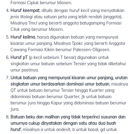
Formasi Cipluk berumur Miosen.
Huruf keempat
, ditulis dengan huruf kecil yang menyatakan
jenis litologi atau satuan peta yang lebih rendah (anggota).
Misalnya Tmcl yang berarti anggota batugamping Formasi
Ciluk yang berumur Miosen.
Huruf kelima
, hanya digunakan batuan yang mempunyai
kisaran umur panjang. Misalnya Tpokc yang berarti Anggota
Cawang Formasi Kikim berumur Paleosen-Oligosen.
Huruf pT
(p kecil sebelum T besar) digunakan untuk
singkatan umur batuan sebelum Tersier yang tidak diketahui
umur pastinya.
Untuk batuan yang mempunyai kisaran umur panjang, urutan
singkatan umur berdasarkan dominasi umur batuan
, misalnya
QT untuk batuan berumur Tersier hingga Kuarter yang
didominasi batuan berumur Quarter; Jk untuk batuan
berumur Jura hingga Kapur yang didominasi batuan berumur
Jura.
Batuan beku dan malihan yang tidak terperinci susunan dan
umurnya cukup dinyatakan dengan satu atau dua buah
huruf
, misalnya a untuk andesit, b untuk basal, gd untuk