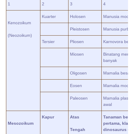
1
2
3
4
Kuarter
Holosen
Manusia moder
Kenozoikum
Pleistosen
Manusia purba
(Neozoikum)
Tersier
Pliosen
Karnovora besa
Miosen
Binatang merum
banyak
Oligosen
Mamalia besar
Eosen
Mamalia moder
Paleosen
Mamalia plasent
awal
Kapur
Atas
Tanaman berb
Mesozoikum
pertama, klam
Tengah
dinosaurus da