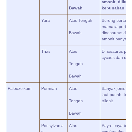
amonit, diikuti
Bawah
kepunahan
Yura
Atas Tengah
Burung pertama
mamalia pertam
Bawah
dinosaurus dan
amonit banyak
Trias
Atas
Dinosaurus per
cycads dan coni
Tengah
Bawah
Paleozoikum
Permian
Atas
Banyak jenis bi
laut punah, ter
Tengah
trilobit
Bawah
Pensylvania
Atas
Paya–paya batu
n
conifers dan rept