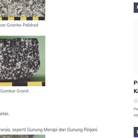
ar Granite-Polished
P
P
K
Gambar Granit
Pe
elas.
sa
onesia, seperti Gunung Merapi dan Gunung Rinjani.