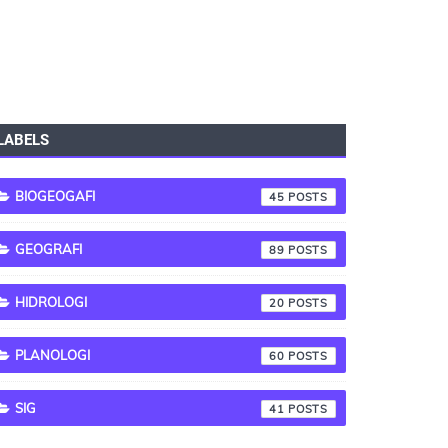
LABELS
BIOGEOGAFI
45
GEOGRAFI
89
HIDROLOGI
20
PLANOLOGI
60
SIG
41