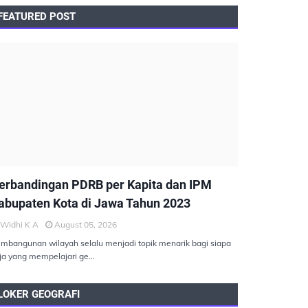
FEATURED POST
EMBANGUNAN BERKELANJUTAN
erbandingan PDRB per Kapita dan IPM
abupaten Kota di Jawa Tahun 2023
Widhi K A
August 05, 2026
mbangunan wilayah selalu menjadi topik menarik bagi siapa
ja yang mempelajari ge…
LOKER GEOGRAFI