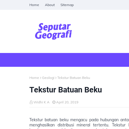
Home
About
Sitemap
Home
Geologi
Tekstur Batuan Beku
Tekstur Batuan Beku
Widhi K A
April 20, 2019
Tekstur batuan beku mengacu pada hubungan antar
menghasilkan distribusi mineral tertentu. Tekstur