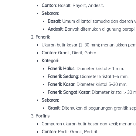
Contoh
: Basalt, Rhyolit, Andesit.
Sebaran
:
Basalt
: Umum di lantai samudra dan daerah 
Andesit
: Banyak ditemukan di gunung berapi 
Fanerik
Ukuran butir kasar (1–30 mm); menunjukkan pe
Contoh
: Granit, Diorit, Gabro.
Kategori
:
Fanerik Halus
: Diameter kristal ≥ 1 mm.
Fanerik Sedang
: Diameter kristal 1–5 mm.
Fanerik Kasar
: Diameter kristal 5–30 mm.
Fanerik Sangat Kasar
: Diameter kristal > 30 
Sebaran
:
Granit
: Ditemukan di pegunungan granitik se
Porfiris
Campuran ukuran butir besar dan kecil; menunju
Contoh
: Porfir Granit, Porfirit.