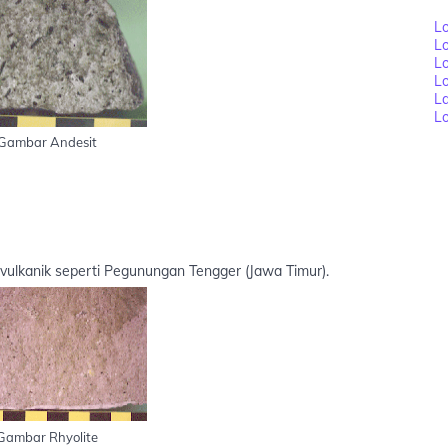
Lo
L
Lo
L
L
Lo
Gambar Andesit
 vulkanik seperti Pegunungan Tengger (Jawa Timur).
Gambar Rhyolite