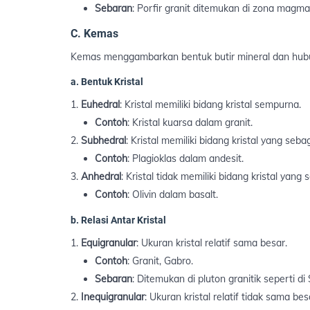
Sebaran
: Porfir granit ditemukan di zona magm
C. Kemas
Kemas menggambarkan bentuk butir mineral dan hubun
a. Bentuk Kristal
Euhedral
: Kristal memiliki bidang kristal sempurna.
Contoh
: Kristal kuarsa dalam granit.
Subhedral
: Kristal memiliki bidang kristal yang seb
Contoh
: Plagioklas dalam andesit.
Anhedral
: Kristal tidak memiliki bidang kristal yang
Contoh
: Olivin dalam basalt.
b. Relasi Antar Kristal
Equigranular
: Ukuran kristal relatif sama besar.
Contoh
: Granit, Gabro.
Sebaran
: Ditemukan di pluton granitik seperti d
Inequigranular
: Ukuran kristal relatif tidak sama bes