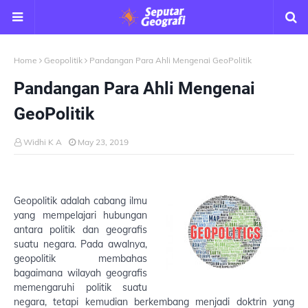
Home
Geopolitik
Pandangan Para Ahli Mengenai GeoPolitik
Pandangan Para Ahli Mengenai
GeoPolitik
Widhi K A
May 23, 2019
G
eopolitik adalah cabang ilmu
yang mempelajari hubungan
antara politik dan geografis
suatu negara. Pada awalnya,
geopolitik membahas
bagaimana wilayah geografis
memengaruhi politik suatu
negara, tetapi kemudian berkembang menjadi doktrin yang