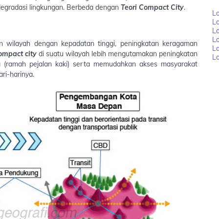
egradasi lingkungan. Berbeda dengan
Teori Compact City
.
Lo
L
Lo
L
 wilayah dengan kepadatan tinggi, peningkatan keragaman
L
ompact city
di suatu wilayah lebih mengutamakan peningkatan
Lo
kota (ramah pejalan kaki) serta memudahkan akses masyarakat
ri-harinya.