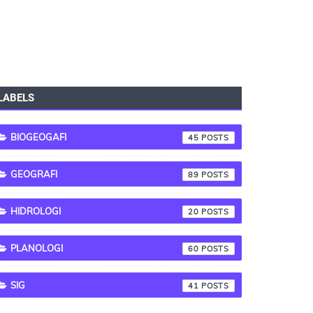
LABELS
BIOGEOGAFI
45
GEOGRAFI
89
HIDROLOGI
20
PLANOLOGI
60
SIG
41