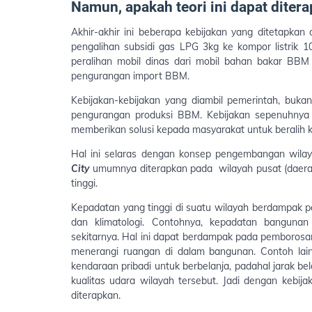
Namun, apakah teori ini dapat diter
Akhir-akhir ini beberapa kebijakan yang ditetapka
pengalihan subsidi gas LPG 3kg ke kompor listrik 10
peralihan mobil dinas dari mobil bahan bakar BBM 
pengurangan import BBM.
Kebijakan-kebijakan yang diambil pemerintah, bukan 
pengurangan produksi BBM. Kebijakan sepenuhnya 
memberikan solusi kepada masyarakat untuk beralih 
Hal ini selaras dengan konsep pengembangan wil
City
umumnya diterapkan pada wilayah pusat (daerah
tinggi.
Kepadatan yang tinggi di suatu wilayah berdampak pa
dan klimatologi. Contohnya, kepadatan banguna
sekitarnya. Hal ini dapat berdampak pada pemborosa
menerangi ruangan di dalam bangunan.
Contoh lai
kendaraan pribadi untuk berbelanja, padahal jarak b
kualitas udara wilayah tersebut. Jadi dengan kebij
diterapkan.