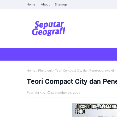
Home
About
Sitemap
Home
Planologi
Teori Compact City dan Penerapannya di I
Teori Compact City dan Pen
Widhi K A
September 26, 2022