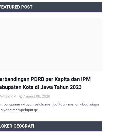
FEATURED POST
EMBANGUNAN BERKELANJUTAN
erbandingan PDRB per Kapita dan IPM
abupaten Kota di Jawa Tahun 2023
Widhi K A
August 05, 2026
mbangunan wilayah selalu menjadi topik menarik bagi siapa
ja yang mempelajari ge…
LOKER GEOGRAFI