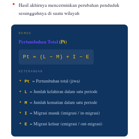
Hasil akhirnya mencerminkan perubahan penduduk
sesungguhnya di suatu wilayah
RUMUS
Pertumbuhan Total
(Pt)
Pt = (L − M) + I − E
KETERANGAN
= Pertumbuhan total (jiwa)
Pt
= Jumlah kelahiran dalam satu periode
L
= Jumlah kematian dalam satu periode
M
= Migrasi masuk (imigrasi / in-migrasi)
I
= Migrasi keluar (emigrasi / out-migrasi)
E