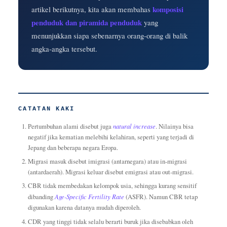
komposisi
artikel berikutnya, kita akan membahas
penduduk dan piramida penduduk
yang
menunjukkan siapa sebenarnya orang-orang di balik
angka-angka tersebut.
CATATAN KAKI
Pertumbuhan alami disebut juga
natural increase
. Nilainya bisa
negatif jika kematian melebihi kelahiran, seperti yang terjadi di
Jepang dan beberapa negara Eropa.
Migrasi masuk disebut imigrasi (antarnegara) atau in-migrasi
(antardaerah). Migrasi keluar disebut emigrasi atau out-migrasi.
CBR tidak membedakan kelompok usia, sehingga kurang sensitif
dibanding
Age-Specific Fertility Rate
(ASFR). Namun CBR tetap
digunakan karena datanya mudah diperoleh.
CDR yang tinggi tidak selalu berarti buruk jika disebabkan oleh