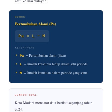
atau ke luar wilayah
RUMUS
Pertumbuhan Alami (Pa)
Pa = L − M
KETERANGAN
= Pertumbuhan alami (jiwa)
Pa
= Jumlah kelahiran hidup dalam satu periode
L
= Jumlah kematian dalam periode yang sama
M
CONTOH SOAL
Kota Madani mencatat data berikut sepanjang tahun
2024.