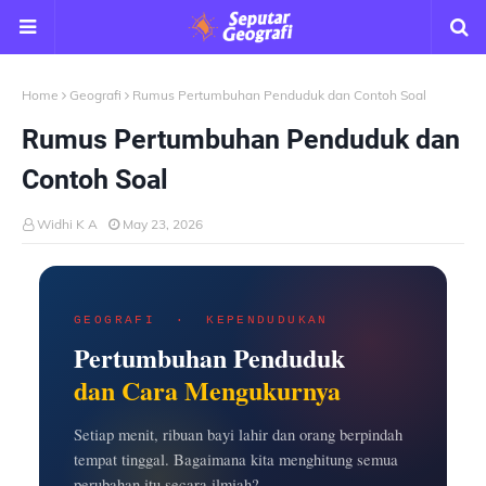
Home
Geografi
Rumus Pertumbuhan Penduduk dan Contoh Soal
Rumus Pertumbuhan Penduduk dan
Contoh Soal
Widhi K A
May 23, 2026
GEOGRAFI · KEPENDUDUKAN
Pertumbuhan Penduduk
dan Cara Mengukurnya
Setiap menit, ribuan bayi lahir dan orang berpindah
tempat tinggal. Bagaimana kita menghitung semua
perubahan itu secara ilmiah?