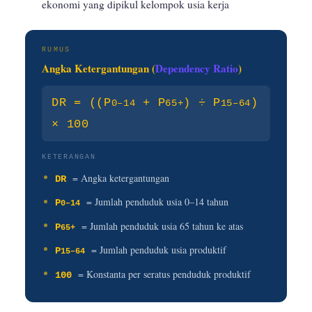
ekonomi yang dipikul kelompok usia kerja
RUMUS
Angka Ketergantungan (
Dependency Ratio
)
DR = ((P
+ P
) ÷ P
)
0–14
65+
15–64
× 100
KETERANGAN
= Angka ketergantungan
DR
= Jumlah penduduk usia 0–14 tahun
P
0–14
= Jumlah penduduk usia 65 tahun ke atas
P
65+
= Jumlah penduduk usia produktif
P
15–64
= Konstanta per seratus penduduk produktif
100