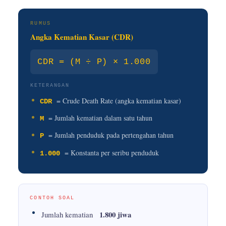
RUMUS
Angka Kematian Kasar (CDR)
CDR = (M ÷ P) × 1.000
KETERANGAN
= Crude Death Rate (angka kematian kasar)
CDR
= Jumlah kematian dalam satu tahun
M
= Jumlah penduduk pada pertengahan tahun
P
= Konstanta per seribu penduduk
1.000
CONTOH SOAL
1.800 jiwa
Jumlah kematian