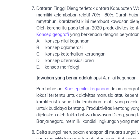
Dataran Tinggi Dieng terletak antara Kabupaten W
memiliki kelembaban relatif 70% - 80%. Curah hujan
mm/tahun. Karakteristik ini membuat kawasan dien
Oleh karena itu pada tahun 2020 produktivitas ken
Konsep geografi
yang berkenaan dengan peryataan t
A. konsep nilai kegunaan
B. konsep aglomerasi
C. konsep keterkaitan keruangan
D. konsep diferensiasi area
E. konsep morfologi
Jawaban yang benar adalah opsi
A. nilai kegunaan.
Pembahasan:
Konsep nilai kegunaan
dalam geograf
lokasi tertentu untuk aktivitas manusia atau kepent
karakteristik seperti kelembaban relatif yang coco
untuk budidaya kentang. Produktivitas kentang yan
dijelaskan oleh fakta bahwa kawasan Dieng, yang
Banjarnegara, memiliki kondisi lingkungan yang me
Delta sungai merupakan endapan di muara sungai ya
yang memiliki laju arus lemah atau diam. Sehingg