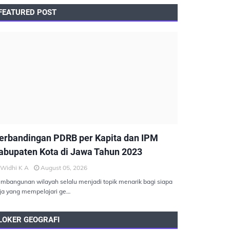
FEATURED POST
EMBANGUNAN BERKELANJUTAN
erbandingan PDRB per Kapita dan IPM
abupaten Kota di Jawa Tahun 2023
Widhi K A
August 05, 2026
mbangunan wilayah selalu menjadi topik menarik bagi siapa
ja yang mempelajari ge…
LOKER GEOGRAFI