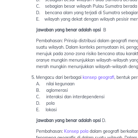
C. sebagian besar wilayah Pulau Sumatra berada 
D. bencana alam yang terjadi di Sumatra sebagia
E. wilayah yang dekat dengan wilayah pesisir me
Jawaban yang benar adalah opsi
B
Pembahasan: Prinsip distribusi dalam geografi me
suatu wilayah. Dalam konteks pernyataan ini, peng
merujuk pada zona-zona risiko bencana atau karakte
oranye mungkin menunjukkan wilayah-wilayah yang 
merah mungkin menunjukkan wilayah-wilayah dengan
Mengacu dari berbagai
konsep geografi
, bentuk pe
A. nilai kegunaan
B. aglomerasi
C. interaksi dan interdependensi
D. pola
E. lokasi
Jawaban yang benar adalah opsi
D.
Pembahasan:
Konsep pola
dalam geografi berkaitan
fenomena geografis di dalam suatu wilayah. Dalam 