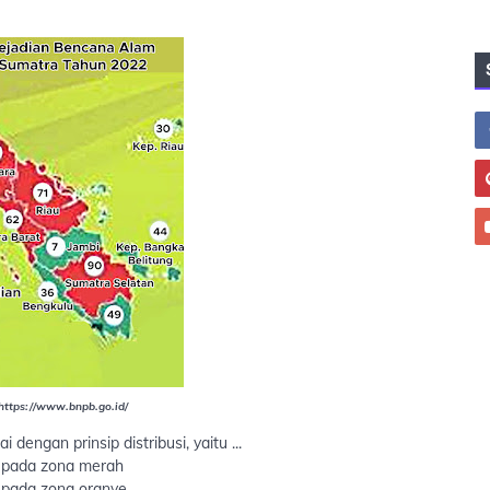
 https://www.bnpb.go.id/
engan prinsip distribusi, yaitu ...
 pada zona merah
 pada zona oranye