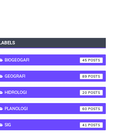
LABELS
BIOGEOGAFI
45
GEOGRAFI
89
HIDROLOGI
20
PLANOLOGI
60
SIG
41