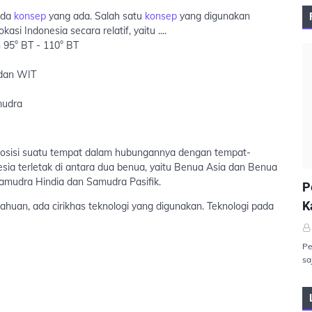
ada
konsep
yang ada. Salah satu
konsep
yang digunakan
asi Indonesia secara relatif, yaitu ....
n 95° BT - 110° BT
 dan WIT
mudra
sisi suatu tempat dalam hubungannya dengan tempat-
esia terletak di antara dua benua, yaitu Benua Asia dan Benua
P
u Samudra Hindia dan Samudra Pasifik.
P
K
huan, ada cirikhas teknologi yang digunakan. Teknologi pada
Pe
sa