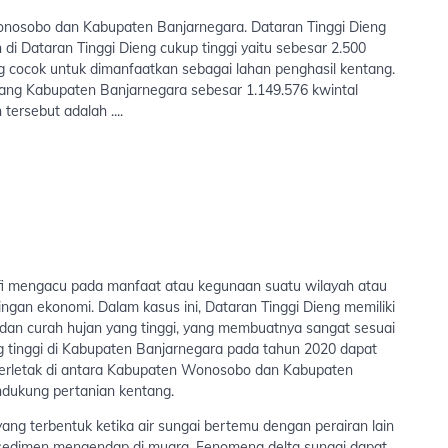
onosobo dan Kabupaten Banjarnegara. Dataran Tinggi Dieng
 di Dataran Tinggi Dieng cukup tinggi yaitu sebesar 2.500
g cocok untuk dimanfaatkan sebagai lahan penghasil kentang.
tang Kabupaten Banjarnegara sebesar 1.149.576 kwintal
ersebut adalah ....
i mengacu pada manfaat atau kegunaan suatu wilayah atau
ingan ekonomi. Dalam kasus ini, Dataran Tinggi Dieng memiliki
k dan curah hujan yang tinggi, yang membuatnya sangat sesuai
g tinggi di Kabupaten Banjarnegara pada tahun 2020 dapat
 terletak di antara Kabupaten Wonosobo dan Kabupaten
ndukung pertanian kentang.
ng terbentuk ketika air sungai bertemu dengan perairan lain
a sedimen mengendap di muara. Fenomena delta sungai dapat