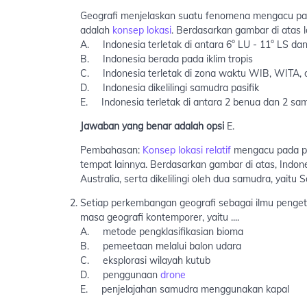
Geografi menjelaskan suatu fenomena mengacu p
adalah
konsep lokasi
. Berdasarkan gambar di atas lok
A. Indonesia terletak di antara 6° LU - 11° LS da
B. Indonesia berada pada iklim tropis
C. Indonesia terletak di zona waktu WIB, WITA,
D. Indonesia dikelilingi samudra pasifik
E. Indonesia terletak di antara 2 benua dan 2 sa
Jawaban yang benar adalah opsi
E.
Pembahasan:
Konsep lokasi relatif
mengacu pada po
tempat lainnya. Berdasarkan gambar di atas, Indon
Australia, serta dikelilingi oleh dua samudra, yait
Setiap perkembangan geografi sebagai ilmu pengeta
masa geografi kontemporer, yaitu ....
A. metode pengklasifikasian bioma
B. pemeetaan melalui balon udara
C. eksplorasi wilayah kutub
D. penggunaan
drone
E. penjelajahan samudra menggunakan kapal