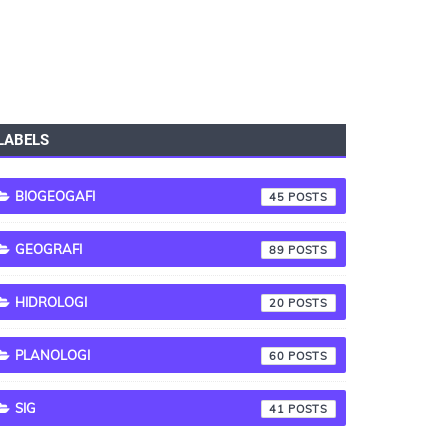
LABELS
BIOGEOGAFI
45
GEOGRAFI
89
HIDROLOGI
20
PLANOLOGI
60
SIG
41