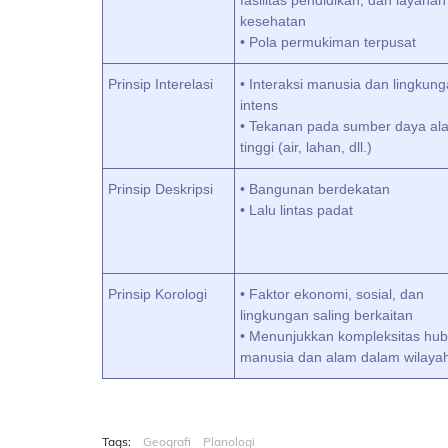
fasilitas pendidikan, dan layanan
kesehatan
• Pola permukiman terpusat
Prinsip Interelasi
• Interaksi manusia dan lingkun
intens
• Tekanan pada sumber daya al
tinggi (air, lahan, dll.)
Prinsip Deskripsi
• Bangunan berdekatan
• Lalu lintas padat
Prinsip Korologi
• Faktor ekonomi, sosial, dan
lingkungan saling berkaitan
• Menunjukkan kompleksitas hu
manusia dan alam dalam wilaya
Tags:
Geografi
Planologi