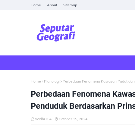
Home
About
Sitemap
Home
Planologi
Perbedaan Fenomena Kawasan Padat dan K
Perbedaan Fenomena Kawasa
Penduduk Berdasarkan Prins
Widhi K A
October 15, 2024