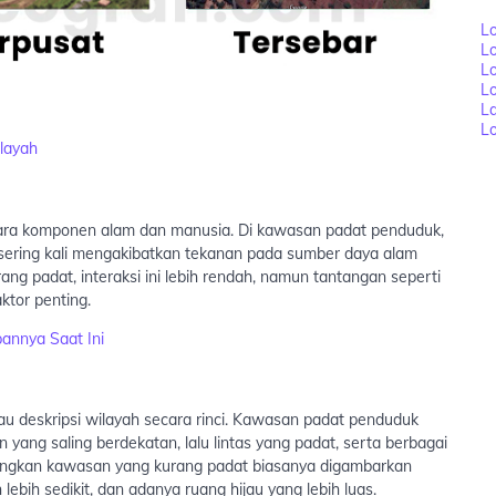
Lo
L
Lo
L
L
Lo
layah
tara komponen alam dan manusia. Di kawasan padat penduduk,
, sering kali mengakibatkan tekanan pada sumber daya alam
rang padat, interaksi ini lebih rendah, namun tantangan seperti
aktor penting.
annya Saat Ini
u deskripsi wilayah secara rinci. Kawasan padat penduduk
ang saling berdekatan, lalu lintas yang padat, serta berbagai
edangkan kawasan yang kurang padat biasanya digambarkan
bih sedikit, dan adanya ruang hijau yang lebih luas.