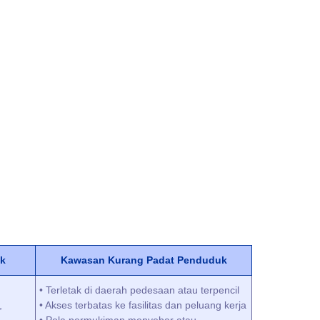
k
Kawasan Kurang Padat Penduduk
• Terletak di daerah pedesaan atau terpencil
,
• Akses terbatas ke fasilitas dan peluang kerja