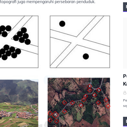
dan topografi juga mempengaruhi persebaran penduduk.
P
P
K
Pe
sa