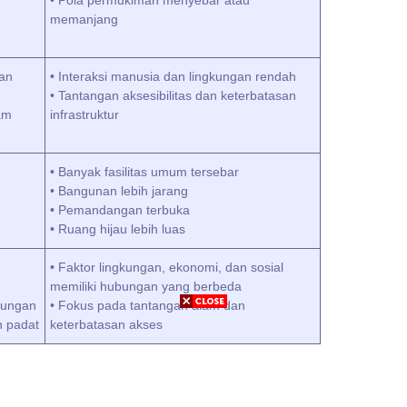
• Pola permukiman menyebar atau
memanjang
gan
• Interaksi manusia dan lingkungan rendah
• Tantangan aksesibilitas dan keterbatasan
am
infrastruktur
• Banyak fasilitas umum tersebar
• Bangunan lebih jarang
• Pemandangan terbuka
• Ruang hijau lebih luas
• Faktor lingkungan, ekonomi, dan sosial
memiliki hubungan yang berbeda
bungan
• Fokus pada tantangan alam dan
h padat
keterbatasan akses