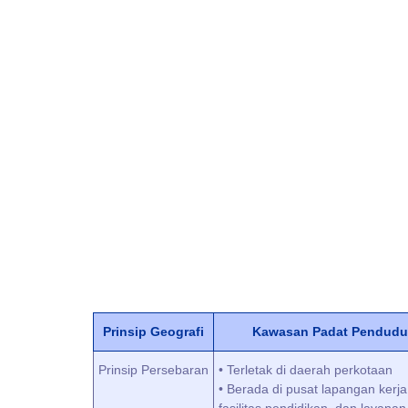
Prinsip Geografi
Kawasan Padat Pendudu
Prinsip Persebaran
• Terletak di daerah perkotaan
• Berada di pusat lapangan kerja