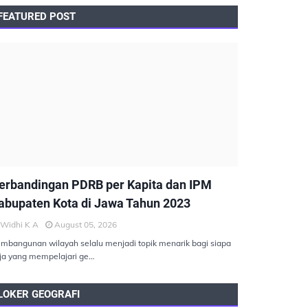
FEATURED POST
EMBANGUNAN BERKELANJUTAN
erbandingan PDRB per Kapita dan IPM
abupaten Kota di Jawa Tahun 2023
Widhi K A
August 05, 2026
mbangunan wilayah selalu menjadi topik menarik bagi siapa
ja yang mempelajari ge…
LOKER GEOGRAFI