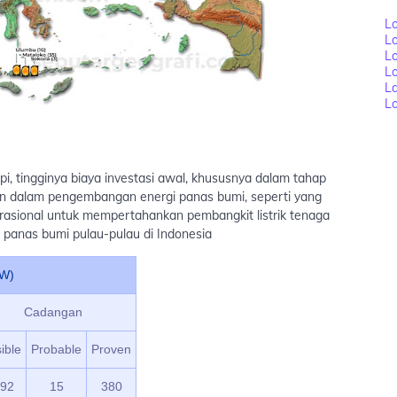
Lo
L
Lo
L
L
Lo
i, tingginya biaya investasi awal, khususnya dalam tahap
ikan dalam pengembangan energi panas bumi, seperti yang
perasional untuk mempertahankan pembangkit listrik tenaga
 panas bumi pulau-pulau di Indonesia
MW)
Cadangan
ible
Probable
Proven
992
15
380