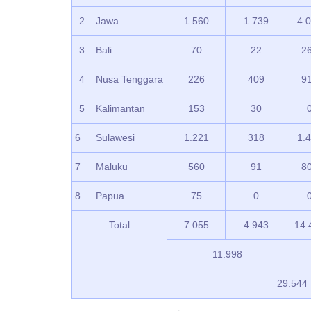
2
Jawa
1.560
1.739
4.
3
Bali
70
22
2
4
Nusa Tenggara
226
409
9
5
Kalimantan
153
30
6
Sulawesi
1.221
318
1.
7
Maluku
560
91
8
8
Papua
75
0
Total
7.055
4.943
14.
11.998
29.544