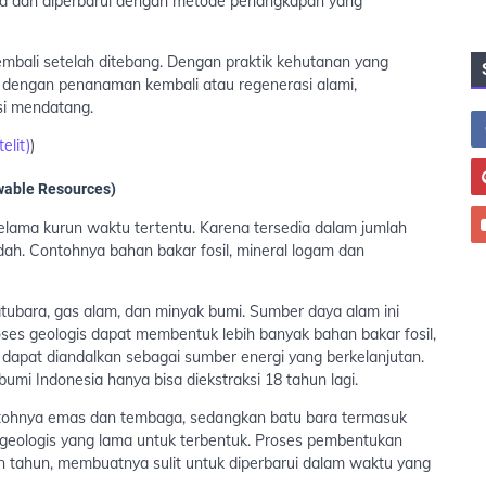
hara dan diperbarui dengan metode penangkapan yang
embali setelah ditebang. Dengan praktik kehutanan yang
 dengan penanaman kembali atau regenerasi alami,
si mendatang.
elit)
)
wable Resources)
elama kurun waktu tertentu. Karena tersedia dalam jumlah
dah. Contohnya bahan bakar fosil, mineral logam dan
tubara, gas alam, dan minyak bumi. Sumber daya alam ini
ses geologis dapat membentuk lebih banyak bahan bakar fosil,
dapat diandalkan sebagai sumber energi yang berkelanjutan.
umi Indonesia hanya bisa diekstraksi 18 tahun lagi.
tohnya emas dan tembaga, sedangkan batu bara termasuk
geologis yang lama untuk terbentuk. Proses pembentukan
 tahun, membuatnya sulit untuk diperbarui dalam waktu yang