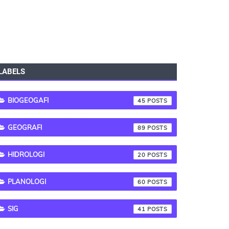
LABELS
BIOGEOGAFI
45
GEOGRAFI
89
HIDROLOGI
20
PLANOLOGI
60
SIG
41