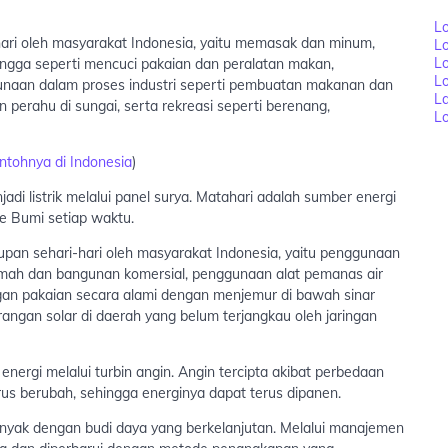
Lo
ari oleh masyarakat Indonesia, yaitu memasak dan minum,
L
Lo
ngga seperti mencuci pakaian dan peralatan makan,
L
naan dalam proses industri seperti pembuatan makanan dan
L
perahu di sungai, serta rekreasi seperti berenang,
Lo
ntohnya di Indonesia
)
di listrik melalui panel surya. Matahari adalah sumber energi
 Bumi setiap waktu.
pan sehari-hari oleh masyarakat Indonesia, yaitu penggunaan
rumah dan bangunan komersial, penggunaan alat pemanas air
gan pakaian secara alami dengan menjemur di bawah sinar
ngan solar di daerah yang belum terjangkau oleh jaringan
ergi melalui turbin angin. Angin tercipta akibat perbedaan
us berubah, sehingga energinya dapat terus dipanen.
anyak dengan budi daya yang berkelanjutan. Melalui manajemen