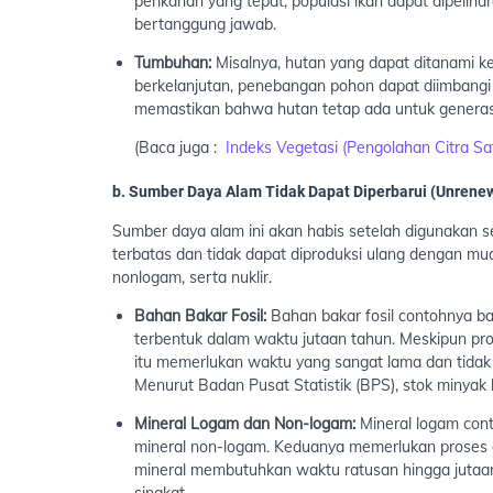
perikanan yang tepat, populasi ikan dapat dipeli
bertanggung jawab.
Tumbuhan:
Misalnya, hutan yang dapat ditanami k
berkelanjutan, penebangan pohon dapat diimbangi
memastikan bahwa hutan tetap ada untuk genera
(Baca juga :
Indeks Vegetasi (Pengolahan Citra Sat
b. Sumber Daya Alam Tidak Dapat Diperbarui (Unrene
Sumber daya alam ini akan habis setelah digunakan s
terbatas dan tidak dapat diproduksi ulang dengan mu
nonlogam, serta nuklir.
Bahan Bakar Fosil:
Bahan bakar fosil contohnya ba
terbentuk dalam waktu jutaan tahun. Meskipun pro
itu memerlukan waktu yang sangat lama dan tidak 
Menurut Badan Pusat Statistik (BPS), stok minyak b
Mineral Logam dan Non-logam:
Mineral logam con
mineral non-logam. Keduanya memerlukan proses 
mineral membutuhkan waktu ratusan hingga jutaan