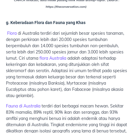
CAWCR hindcast, data model pasang milik Robbi Bishop-Taylor. (Source :
https://theconversation.com)
g. Keberadaan Flora dan Fauna yang Khas
Flora
di Australia terdiri dari sejumlah besar spesies tanaman,
dengan perkiraan lebih dari 20.000 spesies tumbuhan
berpembuluh dan 14.000 spesies tumbuhan non-pembuluh,
serta lebih dari 250.000 spesies jamur dan 3.000 lebih spesies
lumut. Ciri utama
flora Australia
adalah adaptasi terhadap
kekeringan dan kebakaran, yang ditunjukkan oleh sifat
skleromorf dan serotin. Adaptasi ini umum terlihat pada spesies
yang termasuk dalam keluarga besar dan terkenal seperti
Proteaceae (misalnya Banksia), Myrtaceae (misalnya
Eucalyptus atau pohon karet), dan Fabaceae (misalnya akasia
atau gelambir).
Fauna di Australia
terdiri dari berbagai macam hewan. Sekitar
83% mamalia, 89% reptil, 90% ikan dan serangga, dan 93%
amfibi yang menghuni benua ini adalah endemik atau hanya
ditemukan di Australia. Tingkat endemisme yang tinggi ini dapat
dikaitkan dengan isolasi geografis yang lama di benua tersebut,